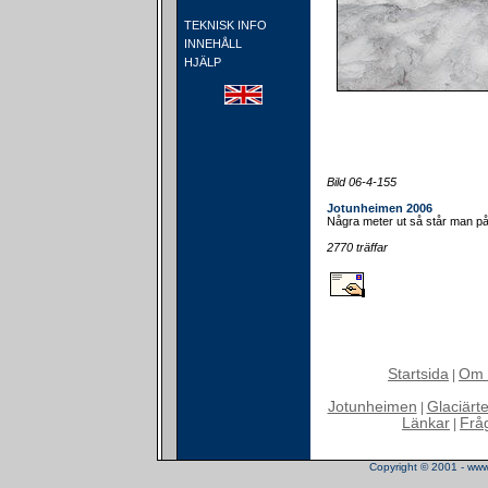
TEKNISK INFO
INNEHÅLL
HJÄLP
Bild 06-4-155
Jotunheimen 2006
Några meter ut så står man p
2770 träffar
Startsida
Om 
|
Jotunheimen
Glaciärt
|
Länkar
Frå
|
Copyright © 2001 - www.t