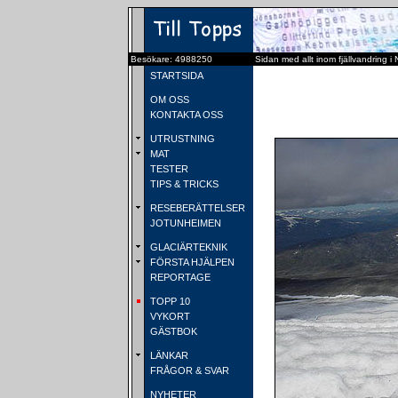
Besökare: 4988250
Sidan med allt inom fjällvandring i
STARTSIDA
OM OSS
KONTAKTA OSS
UTRUSTNING
MAT
TESTER
TIPS & TRICKS
RESEBERÄTTELSER
JOTUNHEIMEN
GLACIÄRTEKNIK
FÖRSTA HJÄLPEN
REPORTAGE
TOPP 10
VYKORT
GÄSTBOK
LÄNKAR
FRÅGOR & SVAR
NYHETER