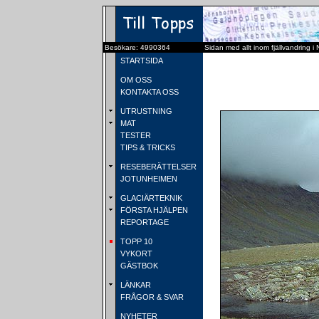
Besökare: 4990364
Sidan med allt inom fjällvandring i
STARTSIDA
OM OSS
KONTAKTA OSS
UTRUSTNING
MAT
TESTER
TIPS & TRICKS
RESEBERÄTTELSER
JOTUNHEIMEN
GLACIÄRTEKNIK
FÖRSTA HJÄLPEN
REPORTAGE
TOPP 10
VYKORT
GÄSTBOK
LÄNKAR
FRÅGOR & SVAR
NYHETER