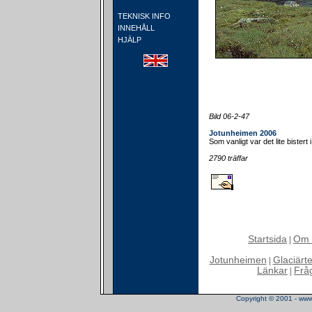
TEKNISK INFO
INNEHÅLL
HJÄLP
Bild 06-2-47
Jotunheimen 2006
Som vanligt var det lite bistert
2790 träffar
Startsida
Om 
|
Jotunheimen
Glaciärt
|
Länkar
Frå
|
Copyright © 2001 - www.t